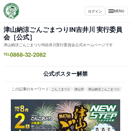
内
容
ログイン
MENU
を
ス
津山納涼ごんごまつりIN吉井川 実行委員
キ
会［公式］
ッ
津山納涼ごんごまつりIN吉井川実行委員会公式ホームページです
プ
0868-32-2082
TEL
公式ポスター解禁
この記事のキーワード
ごんごまつり
津山市
津山納涼ごんごまつり