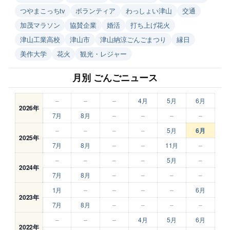
つやまこっちtv
ボランティア
わっしょい津山
交通
加茂マラソン
協賛企業
婚活
打ち上げ花火
津山工業高校
津山市
津山納涼ごんごまつり
縁日
美作大学
花火
観光・レジャー
月別 ごんごニュース
–
–
–
4月
5月
6月
2026年
7月
8月
–
–
–
–
–
–
–
–
5月
6月
2025年
7月
8月
–
–
11月
–
–
–
–
–
5月
–
2024年
7月
8月
–
–
–
–
1月
–
–
–
–
6月
2023年
7月
8月
–
–
–
–
–
–
–
4月
5月
6月
2022年