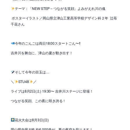
テーマ：「NEW STEP – つながる笑顔」よみがえれ川の魂
ポスターイラスト／岡山県立津山工業高等学校デザイン科２年 辻苺
千花さん
今年のごんごは両日18:00スタートごん〜!!
吉井川を舞台に、津山の夏が動き出す！
そして今年の目玉は…
＼
STU48
／
ライブは8月2日(土) 19:30〜 吉井川ステージに登場！
つながる笑顔、この夜に咲き誇る！
花火大会は8月3日(日)
岡山県内最大級 約6,000発が、夏の夜空を彩ります！