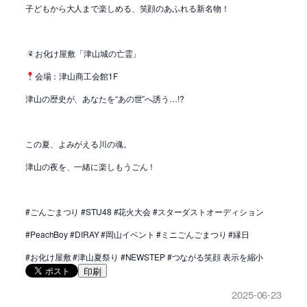
子どもから大人まで楽しめる、笑顔のあふれる新名物！
お化け屋敷「津山城の亡霊」
会場：津山商工会館1F
津山の歴史が、あなたを“あの世”へ誘う…!?
この夏、よみがえる川の魂。
津山の夜を、一緒に楽しもうごん！
#ごんごまつり #STU48 #花火大会 #スターダストオーディション
#PeachBoy #DIRAY #岡山イベント #ミニごんごまつり #縁日
#お化け屋敷 #津山夏祭り #NEWSTEP #つながる笑顔 表示を縮小
印刷
2025-06-23