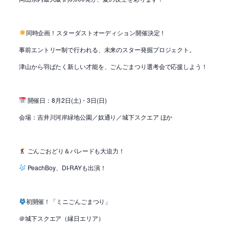
同時企画！スターダストオーディション開催決定！
事前エントリー制で行われる、未来のスター発掘プロジェクト。
津山から羽ばたく新しい才能を、ごんごまつり選考会で応援しよう！
開催日：8月2日(土)・3日(日)
会場：吉井川河岸緑地公園／奴通り／城下スクエア ほか
ごんごおどり＆パレードも大迫力！
PeachBoy、DI-RAYも出演！
初開催！「ミニごんごまつり」
＠城下スクエア（縁日エリア）