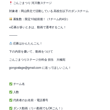
ごんごまつり 河川敷ステージ
対象者：岡山県北で活動している 高校生以下のダンスチーム
募集数：限定10組前後！（1チーム約4分）
※応募が多いときは、動画で選考するごん！
⸻
応募はかんたんごん！
下の内容を書いて、動画をつけて
ごんごまつりステージ分科会 担当 大極宛
gongostage@gmail.com に送ってほしいごん！
チーム名
人数
代表者のお名前・電話番号
ダンス動画（リハ動画でもOKごん！）