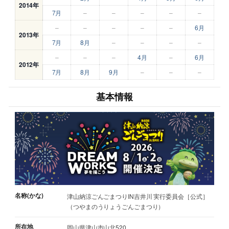
2014年
7月
–
–
–
–
–
–
–
–
–
–
6月
2013年
7月
8月
–
–
–
–
–
–
–
4月
–
6月
2012年
7月
8月
9月
–
–
–
基本情報
名称(かな)
津山納涼ごんごまつりIN吉井川 実行委員会［公式］
（つやまのうりょうごんごまつり）
所在地
岡山県津山市山北520