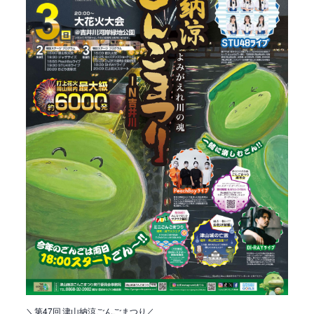
＼第47回 津山納涼ごんごまつり／