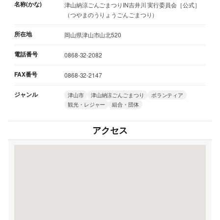
名称(かな)
津山納涼ごんごまつりIN吉井川 実行委員会［公式］
（つやまのうりょうごんごまつり）
所在地
岡山県津山市山北520
電話番号
0868-32-2082
FAX番号
0868-32-2147
ジャンル
津山市
津山納涼ごんごまつり
ボランティア
観光・レジャー
組合・団体
アクセス