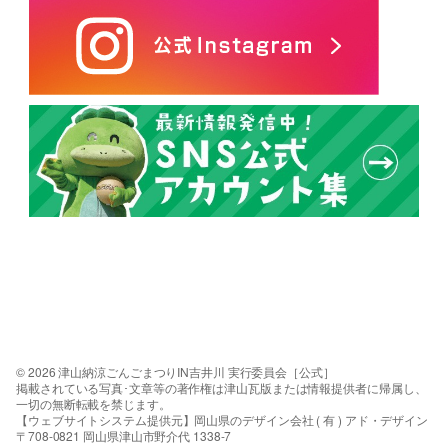
© 2026 津山納涼ごんごまつりIN吉井川 実行委員会［公式］
掲載されている写真･文章等の著作権は津山瓦版または情報提供者に帰属し、
一切の無断転載を禁じます。
【ウェブサイトシステム提供元】岡山県のデザイン会社 ( 有 ) アド・デザイン
〒708-0821 岡山県津山市野介代 1338-7