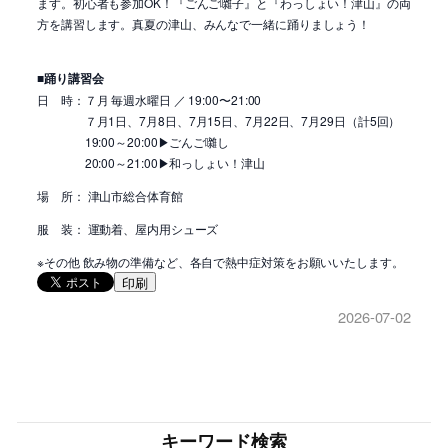
ます。初心者も参加OK！『ごんご囃子』と『わっしょい！津山』の両
方を講習します。真夏の津山、みんなで一緒に踊りましょう！
■踊り講習会
日 時：７月 毎週水曜日 ／ 19:00〜21:00
７月1日、7月8日、7月15日、7月22日、7月29日（計5回）
19:00～20:00▶ごんご囃し
20:00～21:00▶和っしょい！津山
場 所： 津山市総合体育館
服 装： 運動着、屋内用シューズ
※その他 飲み物の準備など、各自で熱中症対策をお願いいたします。
印刷
2026-07-02
キーワード検索