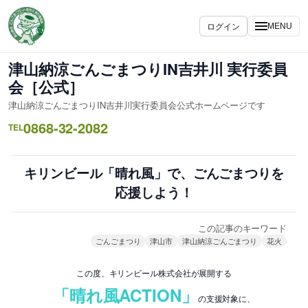
内
容
ログイン
MENU
を
ス
津山納涼ごんごまつりIN吉井川 実行委員
キ
会［公式］
ッ
津山納涼ごんごまつりIN吉井川実行委員会公式ホームページです
プ
0868-32-2082
TEL
キリンビール「晴れ風」で、ごんごまつりを
応援しよう！
この記事のキーワード
ごんごまつり
津山市
津山納涼ごんごまつり
花火
この度、キリンビール株式会社が展開する
「晴れ風ACTION」
の支援対象に、