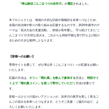
「津山納涼ごんごまつりin吉井川」
が
選定
されました。
本プロジェクトは、地域の大切な伝統や風物詩を未来へつなぐため、
全国の自治体や祭りの取り組みを応援するものです。2026年後半のテ
ーマは「花火大会の支援活動」。皆様が長年愛し、守り続けてきた“ご
んごまつり”の大切な花火を、これからも持続可能な形で打ち上げ続け
るための大きな後押しとなります。
【皆様へのお願い】
専用サイトを通じて、ぜひ津山市（ごんごまつり）への応援をお願い
いたします。
応援の方法は、
キリン「晴れ風」を飲んで参加する
方法
と、
特設サイ
ト上で「晴れ風コイン」を使って寄付していただく
方法
の2通りで
す。
皆様一人ひとりの温かいアクションが、吉井川の夜空を美しく彩るご
んごの花火を未来へとつなぎます。どうぞご支援・ご協力のほど、よ
ろしくお願いいたします。