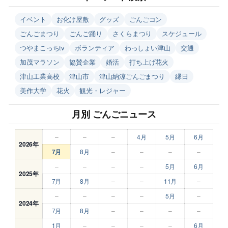
イベント
お化け屋敷
グッズ
ごんごコン
ごんごまつり
ごんご踊り
さくらまつり
スケジュール
つやまこっちtv
ボランティア
わっしょい津山
交通
加茂マラソン
協賛企業
婚活
打ち上げ花火
津山工業高校
津山市
津山納涼ごんごまつり
縁日
美作大学
花火
観光・レジャー
月別 ごんごニュース
–
–
–
4月
5月
6月
2026年
7月
8月
–
–
–
–
–
–
–
–
5月
6月
2025年
7月
8月
–
–
11月
–
–
–
–
–
5月
–
2024年
7月
8月
–
–
–
–
1月
–
–
–
–
6月