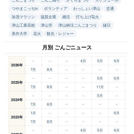
つやまこっちtv
ボランティア
わっしょい津山
交通
加茂マラソン
協賛企業
婚活
打ち上げ花火
津山工業高校
津山市
津山納涼ごんごまつり
縁日
美作大学
花火
観光・レジャー
月別 ごんごニュース
–
–
–
4月
5月
6月
2026年
7月
8月
–
–
–
–
–
–
–
–
5月
6月
2025年
7月
8月
–
–
11月
–
–
–
–
–
5月
–
2024年
7月
8月
–
–
–
–
1月
–
–
–
–
6月
2023年
7月
8月
–
–
–
–
–
–
–
4月
5月
6月