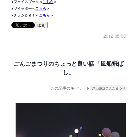
●フェイスブック＜
こちら
＞
●ツイッター＜
こちら
＞
●チラシｐｄｆ＜
こちら
＞
印刷
2012-08-03
ごんごまつりのちょっと良い話「風船飛ば
し」
この記事のキーワード
津山納涼ごんごまつり