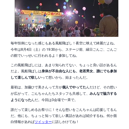
毎年恒例になった感じもある風船飛ばし！夜空に映えて綺麗だよね。
今年は8月4日（土）の 19:30から、ステージ前、縁日ごんご、ごんご
の館でいっせいに行われるよ！参加してね。
この風船飛ばしには、あまり知られてない、ちょっと良い話があるん
だよ。風船飛ばしは
身体が不自由な人にも、老若男女、誰にでも参加
して楽しんで欲しい
って想いから、始まったんだ。
最初は、加藤ひで美さんって方が
個人でやってた
んだけど、その想い
が広がって、ごんちゃんたちスタッフも共感して、
みんなで協力する
ようになった
んだ。今回は3会場で一斉で。
誰だって楽しめるお祭りに！そんな想いをごんちゃんは応援してるん
だ。他にも、ちょっと知って欲しい裏話があれば紹介するね。何か面
白情報があれば
ツイッター
に話しかけてね！