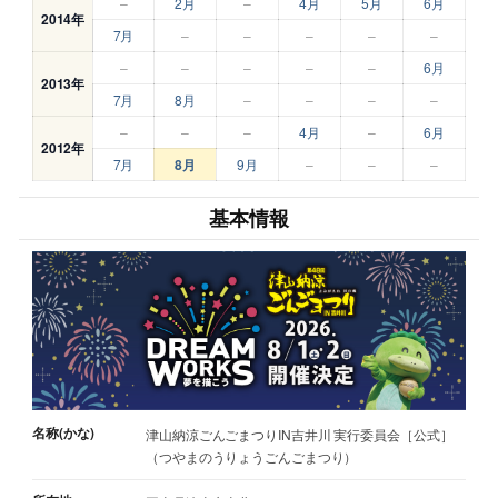
–
2月
–
4月
5月
6月
2014年
7月
–
–
–
–
–
–
–
–
–
–
6月
2013年
7月
8月
–
–
–
–
–
–
–
4月
–
6月
2012年
7月
8月
9月
–
–
–
基本情報
名称(かな)
津山納涼ごんごまつりIN吉井川 実行委員会［公式］
（つやまのうりょうごんごまつり）