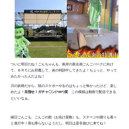
ついに明日だね！ごんちゃんも、南岸の新企画ごんごパークに向け
て、ＢＲＣにお邪魔して、炎の特訓中してきたよ！ちょっと、やって
みたかったんだよね！
川の妖精だから、陸のスケボーやるのはちょっと怖かったけど、楽し
めたよ！
目指せ！ガチャ〇ン(^m^)笑
この模様は動画で配信できる
といいなぁ。
縁日ごんごも、ごんごの館（お化け屋敷）も、ステージや踊りも着々
と進行中！雨も降らないようだし、明日は是非遊びに来てね！