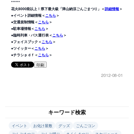
******
花火8000発以上！県下最大級「津山納涼ごんごまつり」＜
詳細情報
＞
●イベント詳細情報＜
こちら
＞
●交通規制情報＜
こちら
＞
●駐車場情報＜
こちら
＞
●臨時列車・バス運行表＜
こちら
＞
●フェイスブック＜
こちら
＞
●ツイッター＜
こちら
＞
●チラシｐｄｆ＜
こちら
＞
印刷
2012-08-01
キーワード検索
イベント
お化け屋敷
グッズ
ごんごコン
ごんごまつり
ごんご踊り
さくらまつり
スケジュール