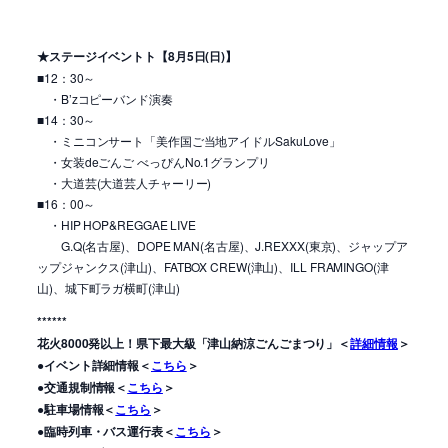
★ステージイベントト【8月5日(日)】
■12：30～
・B’zコピーバンド演奏
■14：30～
・ミニコンサート「美作国ご当地アイドルSakuLove」
・女装deごんご べっぴんNo.1グランプリ
・大道芸(大道芸人チャーリー)
■16：00～
・HIP HOP&REGGAE LIVE
G.Q(名古屋)、DOPE MAN(名古屋)、J.REXXX(東京)、ジャップア
ップジャンクス(津山)、FATBOX CREW(津山)、ILL FRAMINGO(津
山)、城下町ラガ横町(津山)
******
花火8000発以上！県下最大級「津山納涼ごんごまつり」＜
詳細情報
＞
●イベント詳細情報＜
こちら
＞
●交通規制情報＜
こちら
＞
●駐車場情報＜
こちら
＞
●臨時列車・バス運行表＜
こちら
＞