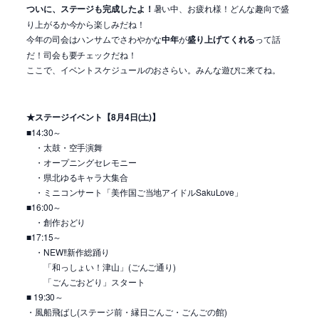
ついに、ステージも完成したよ！
暑い中、お疲れ様！どんな趣向で盛
り上がるか今から楽しみだね！
今年の司会はハンサムでさわやかな
中年
が
盛り上げてくれる
って話
だ！司会も要チェックだね！
ここで、イベントスケジュールのおさらい。みんな遊びに来てね。
★ステージイベント【8月4日(土)】
■14:30～
・太鼓・空手演舞
・オープニングセレモニー
・県北ゆるキャラ大集合
・ミニコンサート「美作国ご当地アイドルSakuLove」
■16:00～
・創作おどり
■17:15～
・NEW!!新作総踊り
「和っしょい！津山」(ごんご通り)
「ごんごおどり」スタート
■ 19:30～
・風船飛ばし(ステージ前・縁日ごんご・ごんごの館)