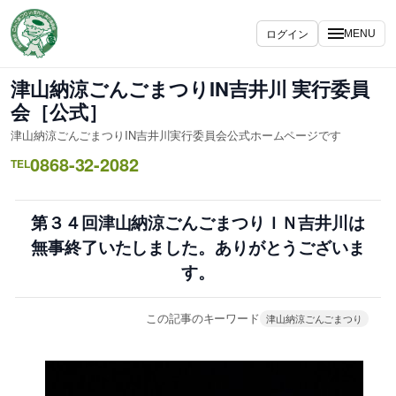
内
容
ログイン
MENU
を
ス
津山納涼ごんごまつりIN吉井川 実行委員
キ
会［公式］
ッ
津山納涼ごんごまつりIN吉井川実行委員会公式ホームページです
プ
0868-32-2082
TEL
第３４回津山納涼ごんごまつりＩＮ吉井川は
無事終了いたしました。ありがとうございま
す。
この記事のキーワード
津山納涼ごんごまつり