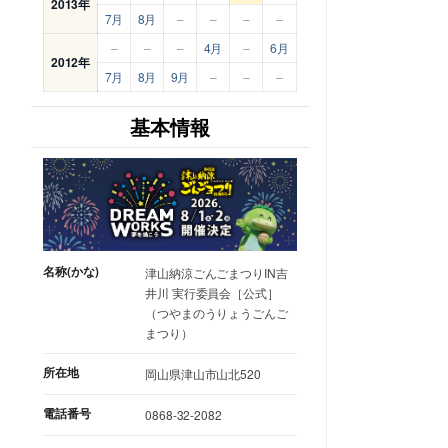
2013年
7月
8月
–
–
–
–
–
–
–
4月
–
6月
2012年
7月
8月
9月
–
–
–
基本情報
名称(かな)
津山納涼ごんごまつりIN吉
井川 実行委員会［公式］
（つやまのうりょうごんご
まつり）
所在地
岡山県津山市山北520
電話番号
0868-32-2082