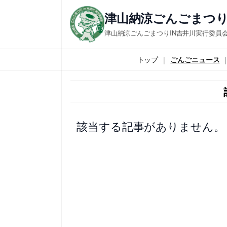
内
津山納涼ごんごまつり
容
津山納涼ごんごまつりIN吉井川実行委員
を
ス
トップ
ごんごニュース
キ
ッ
プ
該当する記事がありません。