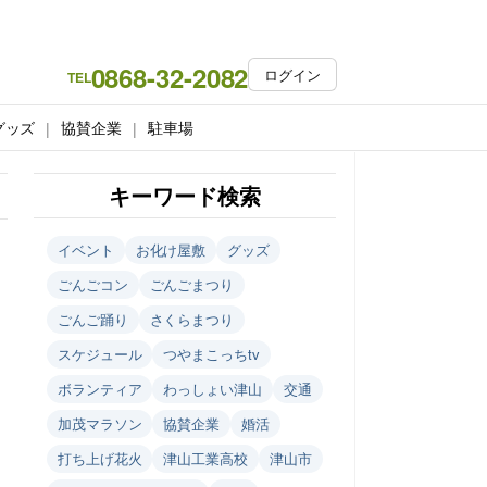
0868-32-2082
ログイン
TEL
グッズ
協賛企業
駐車場
キーワード検索
イベント
お化け屋敷
グッズ
ごんごコン
ごんごまつり
ごんご踊り
さくらまつり
スケジュール
つやまこっちtv
ボランティア
わっしょい津山
交通
加茂マラソン
協賛企業
婚活
打ち上げ花火
津山工業高校
津山市