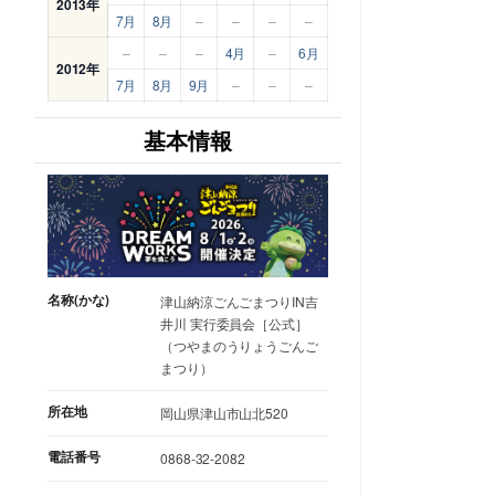
2013年
7月
8月
–
–
–
–
–
–
–
4月
–
6月
2012年
7月
8月
9月
–
–
–
基本情報
名称(かな)
津山納涼ごんごまつりIN吉
井川 実行委員会［公式］
（つやまのうりょうごんご
まつり）
所在地
岡山県津山市山北520
電話番号
0868-32-2082