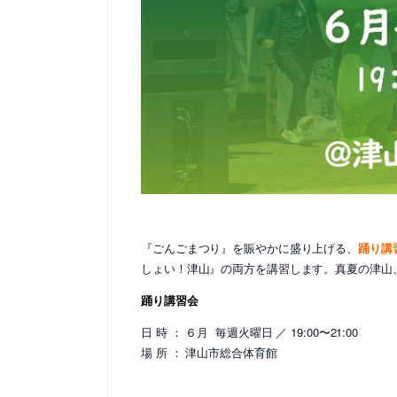
『ごんごまつり』を賑やかに盛り上げる、
踊り講
しょい！津山』の両方を講習します。真夏の津山
踊り講習会
日 時 ： ６月 毎週火曜日 ／ 19:00〜21:00
場 所 ： 津山市総合体育館