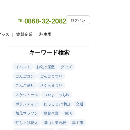
0868-32-2082
ログイン
TEL
グッズ
協賛企業
駐車場
キーワード検索
イベント
お化け屋敷
グッズ
ごんごコン
ごんごまつり
ごんご踊り
さくらまつり
スケジュール
つやまこっちtv
ボランティア
わっしょい津山
交通
加茂マラソン
協賛企業
婚活
打ち上げ花火
津山工業高校
津山市