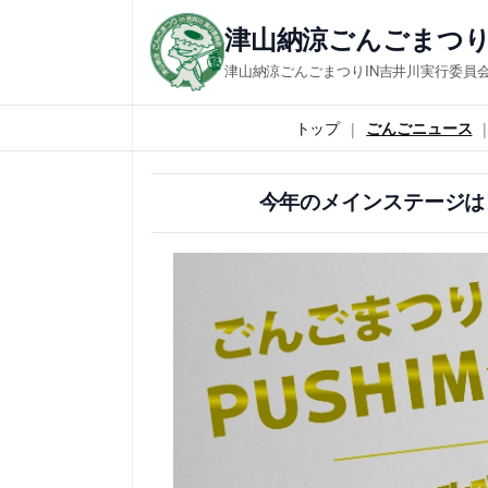
内
津山納涼ごんごまつり
容
津山納涼ごんごまつりIN吉井川実行委員
を
ス
トップ
ごんごニュース
キ
ッ
今年のメインステージは
プ