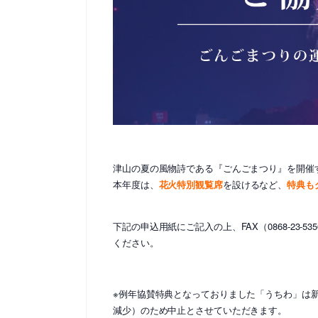
津山の夏の風物詩である『ごんごまつり』を開催
本年度は、
花火特別観覧席
を設けるなど、
特典も
下記の申込用紙にご記入の上、FAX（0868-23
ください。
※例年協賛特典となっておりました「うちわ」は
減少）のため中止とさせていただきます。