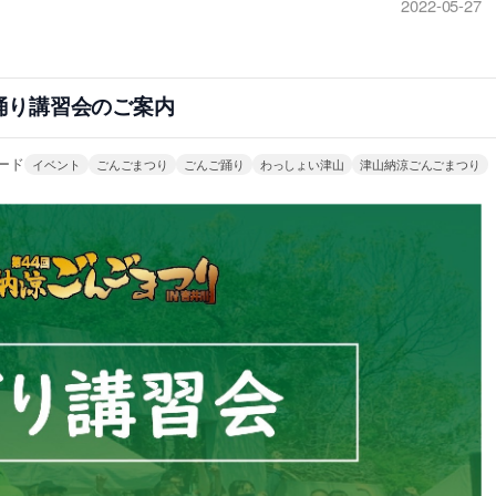
2022-05-27
踊り講習会のご案内
ード
イベント
ごんごまつり
ごんご踊り
わっしょい津山
津山納涼ごんごまつり