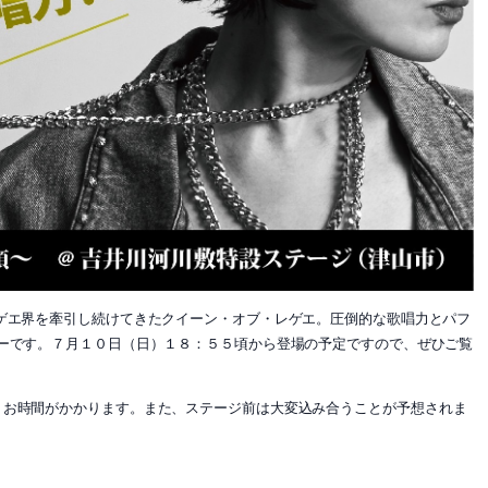
ゲエ界を牽引し続けてきたクイーン・オブ・レゲエ。圧倒的な歌唱力とパフ
ーです。７月１０日（日）１８：５５頃から登場の予定ですので、ぜひご覧
、お時間がかかります。また、ステージ前は大変込み合うことが予想されま