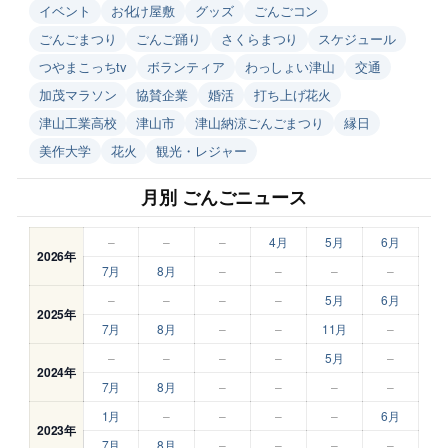
イベント
お化け屋敷
グッズ
ごんごコン
ごんごまつり
ごんご踊り
さくらまつり
スケジュール
つやまこっちtv
ボランティア
わっしょい津山
交通
加茂マラソン
協賛企業
婚活
打ち上げ花火
津山工業高校
津山市
津山納涼ごんごまつり
縁日
美作大学
花火
観光・レジャー
月別 ごんごニュース
–
–
–
4月
5月
6月
2026年
7月
8月
–
–
–
–
–
–
–
–
5月
6月
2025年
7月
8月
–
–
11月
–
–
–
–
–
5月
–
2024年
7月
8月
–
–
–
–
1月
–
–
–
–
6月
2023年
7月
8月
–
–
–
–