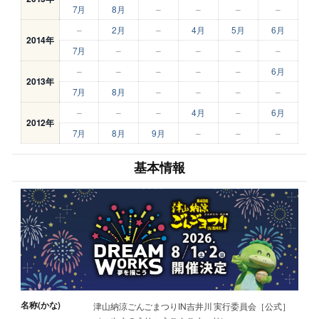
7月
8月
–
–
–
–
–
2月
–
4月
5月
6月
2014年
7月
–
–
–
–
–
–
–
–
–
–
6月
2013年
7月
8月
–
–
–
–
–
–
–
4月
–
6月
2012年
7月
8月
9月
–
–
–
基本情報
名称(かな)
津山納涼ごんごまつりIN吉井川 実行委員会［公式］