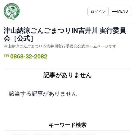
内
容
ログイン
MENU
を
ス
津山納涼ごんごまつりIN吉井川 実行委員
キ
会［公式］
ッ
津山納涼ごんごまつりIN吉井川実行委員会公式ホームページです
プ
0868-32-2082
TEL
記事がありません
該当する記事がありません。
キーワード検索