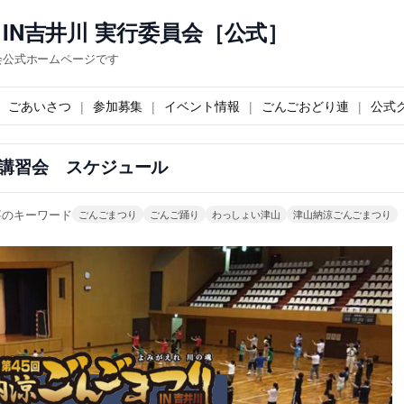
IN吉井川 実行委員会［公式］
会公式ホームページです
ごあいさつ
参加募集
イベント情報
ごんごおどり連
公式
講習会 スケジュール
事のキーワード
ごんごまつり
ごんご踊り
わっしょい津山
津山納涼ごんごまつり