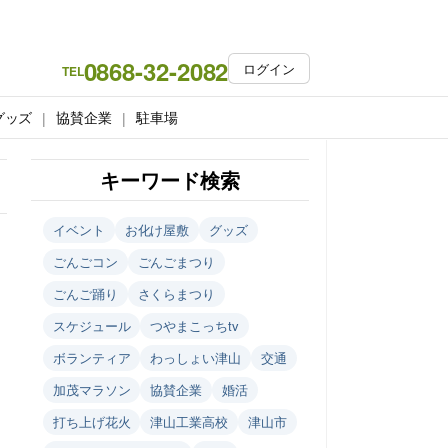
0868-32-2082
ログイン
TEL
グッズ
協賛企業
駐車場
キーワード検索
イベント
お化け屋敷
グッズ
ごんごコン
ごんごまつり
ごんご踊り
さくらまつり
スケジュール
つやまこっちtv
ボランティア
わっしょい津山
交通
加茂マラソン
協賛企業
婚活
打ち上げ花火
津山工業高校
津山市