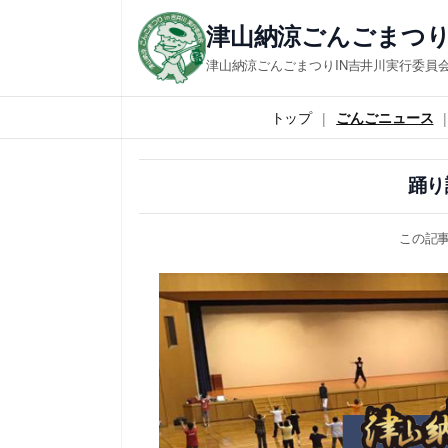
内
津山納涼ごんごまつり
容
津山納涼ごんごまつりIN吉井川実行委員
を
ス
トップ
ごんごニュース
キ
ッ
踊り
プ
この記