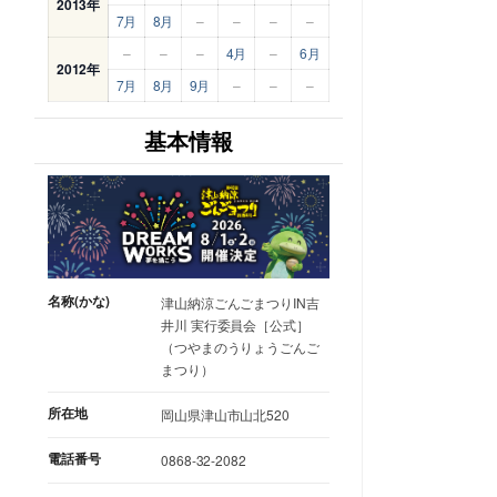
2013年
7月
8月
–
–
–
–
–
–
–
4月
–
6月
2012年
7月
8月
9月
–
–
–
基本情報
名称(かな)
津山納涼ごんごまつりIN吉
井川 実行委員会［公式］
（つやまのうりょうごんご
まつり）
所在地
岡山県津山市山北520
電話番号
0868-32-2082